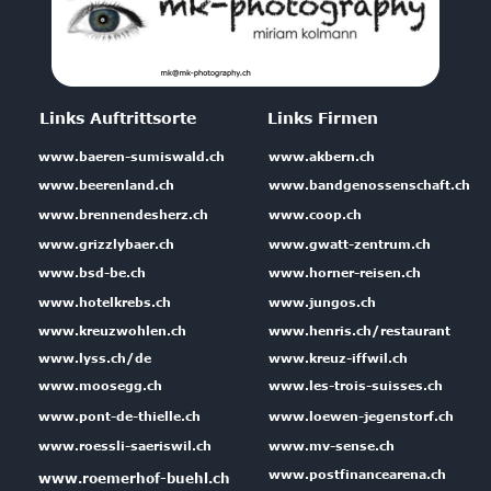
Links Auftrittsorte
Links Firmen
www.baeren-sumiswald.ch
www.akbern.ch
www.beerenland.ch
www.bandgenossenschaft.ch 
www.brennendesherz.ch
www.coop.ch
www.grizzlybaer.ch
www.gwatt-zentrum.ch
www.bsd-be.ch
www.horner-reisen.ch
www.hotelkrebs.ch
www.jungos.ch
www.kreuzwohlen.ch
www.henris.ch/restaurant
www.lyss.ch/de
www.kreuz-iffwil.ch
www.moosegg.ch
www.les-trois-suisses.ch
www.pont-de-thielle.ch
www.loewen-jegenstorf.ch
www.roessli-saeriswil.ch
www.mv-sense.ch
www.postfinancearena.ch
www.roemerhof-buehl.ch