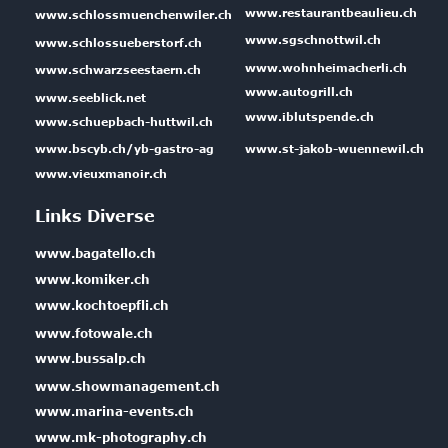
www.restaurantbeaulieu.ch
www.schlossmuenchenwiler.ch
www.sgschnottwil.ch
www.schlossueberstorf.ch
www.wohnheimacherli.ch
www.schwarzseestaern.ch
www.autogrill.ch
www.seeblick.net
www.iblutspende.ch
www.schuepbach-huttwil.ch
www.bscyb.ch/yb-gastro-ag
www.st-jakob-wuennewil.ch
www.vieuxmanoir.ch
Links Diverse
www.bagatello.ch
www.komiker.ch
www.kochtoepfli.ch
www.fotowale.ch
www.bussalp.ch
www.showmanagement.ch
www.marina-events.ch
www.mk-photography.ch